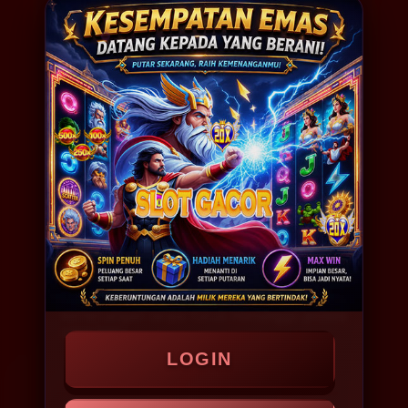
kapanpun dan berapapun jumlahnya. Tanpa
mengeluarkan modal yang besar dan hanya
berbekalkan modal receh, Anda sudah
unggul selangkah dibanding yang lain
dalam meraih kemenangan slot online
jackpot.
Tidak hanya sebagai situs slot gacor hari ini,
Kami memberikan bukti nyata dalam
melayani dan membayar setiap withdraw
para pengguna hoki
slot88
berapapun
nominalnya. Karena kenyamanan
merupakan layanan utama yang harus
dirasakan para pemain situs gacor agar
setiap pengguna lebih percaya diri ketika
bermain slot88 gampang menang. Daftar
link slot gacor hari ini dan main slot88 untuk
membuktikan kepada hoki mania, bahwa
Joker88 selalu membayar setiap seluruh
kemenangan tanpa harus menunggu proses
yang lama.
LOGIN
5 Daftar Game Situs
Gacor Slot Online Hari