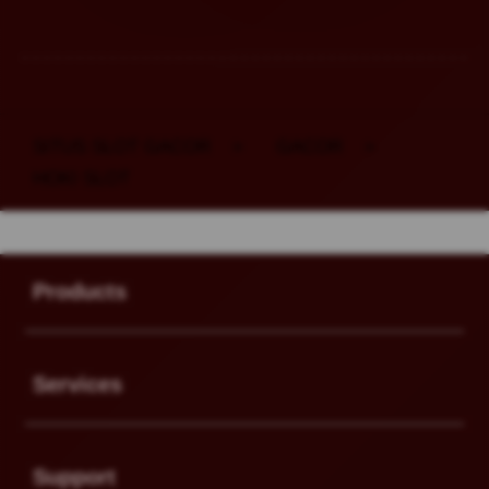
SITUS SLOT GACOR
>
GACOR
>
HOKI SLOT
Buka
Footer Navigation
Products
Buka
Services
Buka
Support